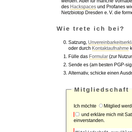
werden. Aber für manche Vorhaben
des
Hackspaces
und Profanes wie
Netzbiotop Dresden e. V. die form
Wie trete ich bei?
Satzung,
Unvereinbarkeitserk
oder durch
Kontaktaufnahme
k
Fülle das
Formular
(zur Nutzun
Sende es (am besten PGP-sign
Alternativ, schicke einen Aus
Mitgliedschaft
Ich möchte
Mitglied wer
und erkläre mich mit Sa
einverstanden.