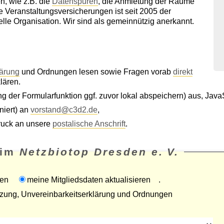
, wie z.B. die
Datenspuren
, die Anmietung der Räume
 Veranstaltungsversicherungen ist seit 2005 der
elle Organisation. Wir sind als gemeinnützig anerkannt.
lärung
und Ordnungen lesen sowie Fragen vorab
direkt
lären.
g der Formularfunktion ggf. zuvor lokal abspeichern) aus, Java
iert) an
vorstand@c3d2.de
,
druck an unsere
postalische Anschrift
.
 im
Netzbiotop Dresden e. V.
den
meine Mitgliedsdaten aktualisieren
.
tzung, Unvereinbarkeitserklärung und Ordnungen