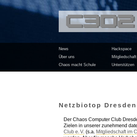
<<</>> Chaos Co
News
Hackspace
Über uns
Mitgliedschaft
Chaos macht Schule
Unterstützen
Netzbiotop Dresden 
Der Chaos Computer Club Dresde
Zielen in unserer zunehmend dat
Club e. V.
(s.a.
Mitgliedschaft im 