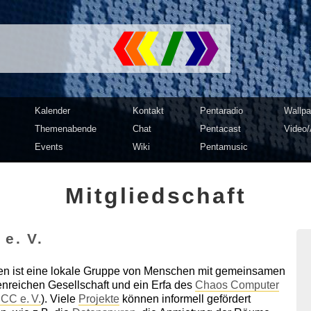
mputer Club Dresden | c3d2
Kalender
Kontakt
Pentaradio
Wallpa
Themenabende
Chat
Pentacast
Video/
Events
Wiki
Pentamusic
Mitgliedschaft
e. V.
n ist eine lokale Gruppe von Menschen mit gemeinsamen
enreichen Gesellschaft und ein
Erfa
des
Chaos Computer
CCC e. V.
). Viele
Projekte
können informell gefördert