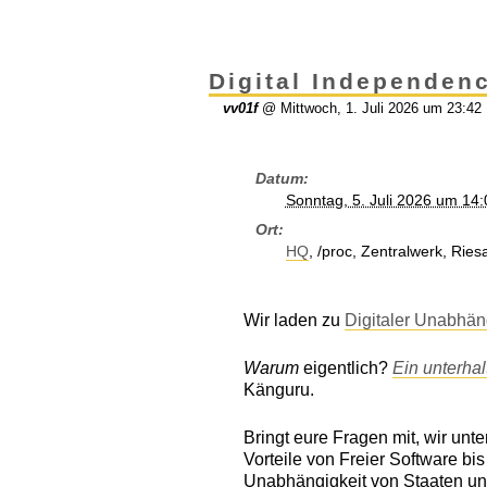
Di­gi­tal In­de­pend­e
vv01f
@
Mittwoch, 1. Juli 2026 um 23:42
Datum
Sonntag, 5. Juli 2026 um 14
Ort
HQ
, /proc, Zentralwerk, Rie
Wir laden zu
Digitaler Unabhän
Warum
eigentlich?
Ein unterha
Känguru.
Bringt eure Fragen mit, wir un
Vorteile von Freier Software bi
Unabhängigkeit von Staaten un