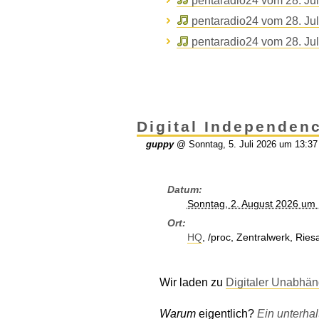
pentaradio24 vom 28. Jul
pentaradio24 vom 28. Jul
pentaradio24 vom 28. Jul
Di­gi­tal In­de­pend­e
guppy
@
Sonntag, 5. Juli 2026 um 13:37
Datum
Sonntag, 2. August 2026 um 
Ort
HQ
, /proc, Zentralwerk, Rie
Wir laden zu
Digitaler Unabhän
Warum
eigentlich?
Ein unterha