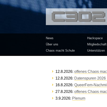
<<</>> Chaos Co
News
Hackspace
Über uns
Mitgliedschaft
Chaos macht Schule
Unterstützen
12.8.2026:
offenes Chaos mach
12.8.2026:
Datenspuren 2026 
16.8.2026:
QueerFem-Nachmit
27.8.2026:
offenes Chaos mach
3.9.2026:
Plenum