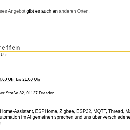
ses Angebot
gibt es auch an
anderen Orten
.
reffen
 Uhr
9:00 Uhr
bis
21:00 Uhr
saer Straße 32, 01127 Dresden
r Home-Assistant, ESPHome, Zigbee, ESP32, MQTT, Thread, Matt
utomation im Allgemeinen sprechen und uns über verschieden
n.