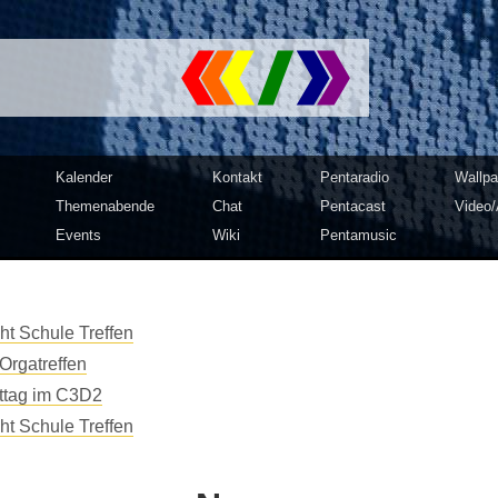
mputer Club Dresden | c3d2
Kalender
Kontakt
Pentaradio
Wallpa
Themenabende
Chat
Pentacast
Video/
Events
Wiki
Pentamusic
t Schule Treffen
Orgatreffen
tag im C3D2
t Schule Treffen