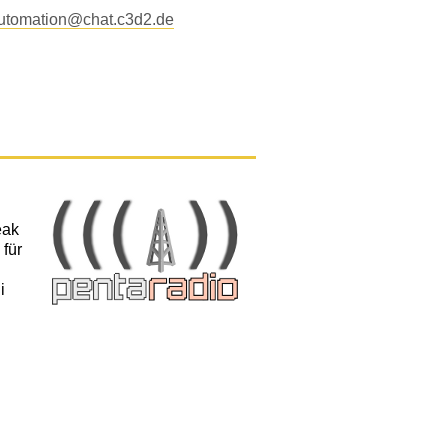
utomation@chat.c3d2.de
eak
 für
i