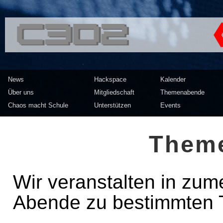
<<</>> Chaos Computer Clu
News
Hackspace
Kalender
Über uns
Mitgliedschaft
Themenabende
Chaos macht Schule
Unterstützen
Events
Them
Wir veranstalten in zu
Abende zu bestimmten