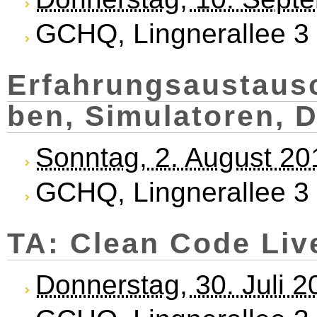
GCHQ, Lingnerallee 3
Er­fah­rung­s­aus­tausc
ben, Si­mu­la­to­ren, 
Sonntag, 2. August 20
GCHQ, Lingnerallee 3
TA: Clean Code Liv
Donnerstag, 30. Juli 