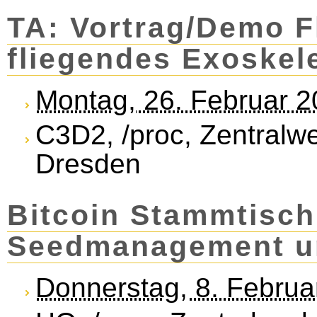
TA: Vortrag/Demo Fl
fliegendes Exoskele
Montag, 26. Februar 
C3D2, /proc, Zentralw
Dresden
Bitcoin Stammtisch
Seedmanagement un
Donnerstag, 8. Februa