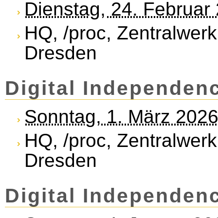
Dienstag, 24. Februar
HQ, /proc, Zentralwerk
Dresden
Di­gi­tal In­de­pend­e
Sonntag, 1. März 202
HQ, /proc, Zentralwerk
Dresden
Di­gi­tal In­de­pend­e