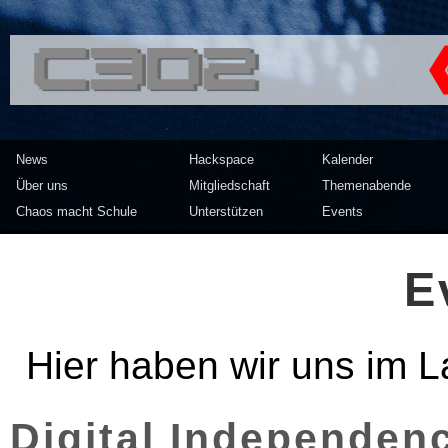
<<</>> Chaos Computer Clu
News
Hackspace
Kalender
Über uns
Mitgliedschaft
Themenabende
Chaos macht Schule
Unterstützen
Events
E
Hier haben wir uns im La
Di­gi­tal In­de­pend­e