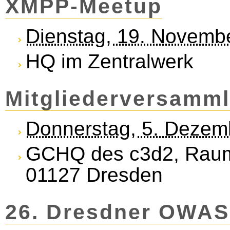
XMPP-Meet­up
Dienstag, 19. Novemb
HQ im Zentralwerk
Mit­glieder­versam­ml
Donnerstag, 5. Dezem
GCHQ des c3d2, Raum 
01127 Dresden
26. Dresdner OWAS