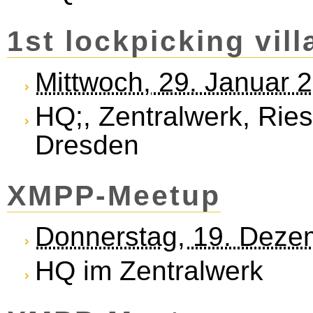
1st lockpicking vil
Mittwoch, 29. Januar 
HQ;, Zentralwerk, Rie
Dresden
XMPP-Meet­up
Donnerstag, 19. Deze
HQ im Zentralwerk