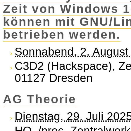
Zeit von Windows 1
können mit GNU/Lin
betrieben werden.
Sonnabend, 2. August
C3D2 (Hackspace), Zen
01127 Dresden
AG Theorie
Dienstag, 29. Juli 20
HQ, /proc, Zentralwerk