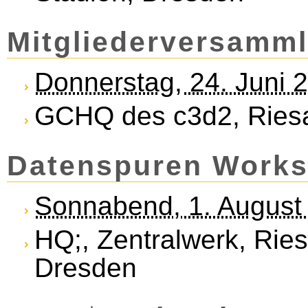
Mit­glieder­versam­ml
Donnerstag, 24. Juni 
GCHQ des c3d2, Riesa
Datenspuren Work
Sonnabend, 1. August
HQ;, Zentralwerk, Rie
Dresden