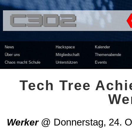
<<</>> Chaos Computer Clu
News
Hackspace
Kalender
Über uns
Mitgliedschaft
Themenabende
Chaos macht Schule
Unterstützen
Events
Tech Tree Ach
We
Werker
@
Donnerstag, 24. 