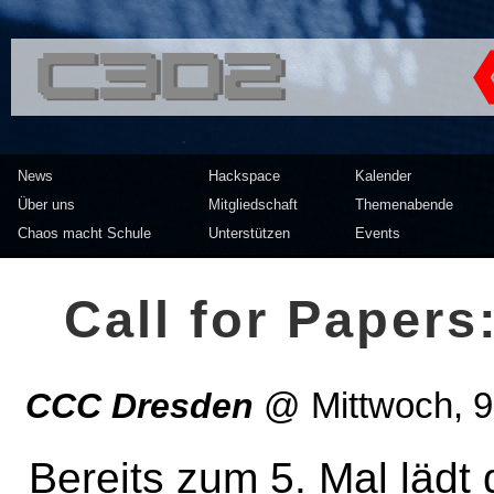
<<</>> Chaos Computer Clu
News
Hackspace
Kalender
Über uns
Mitgliedschaft
Themenabende
Chaos macht Schule
Unterstützen
Events
Call for Paper
CCC Dresden
@
Mittwoch, 9
Bereits zum 5. Mal lädt