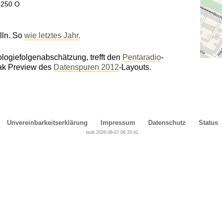
7250 O
lln. So
wie letztes Jahr.
logiefolgenabschätzung, trefft den
Pentaradio
-
eak Preview des
Datenspuren 2012
-Layouts.
Unvereinbarkeitserklärung
Impressum
Datenschutz
Status
built 2026-08-07 08:33:41
Cover, Concealment, Camouflage, Denial and Deception