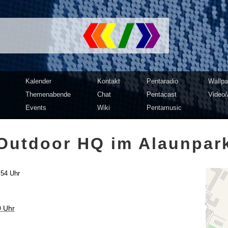
mputer Club Dresden | c3d2
Kalender
Kontakt
Pentaradio
Wallpa
Themenabende
Chat
Pentacast
Video/
Events
Wiki
Pentamusic
Outdoor HQ im Alaunpar
:54 Uhr
0 Uhr