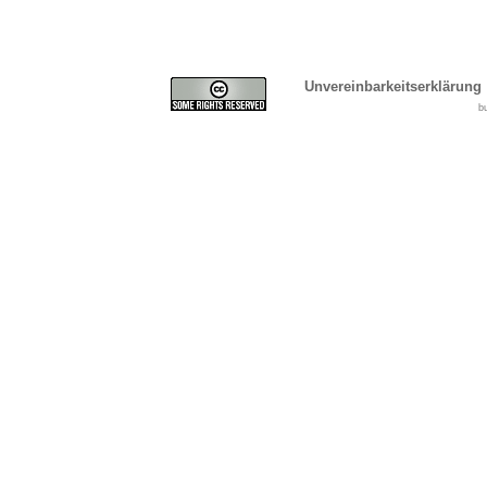
Unvereinbarkeitserklärung
b
Cover, Concealment, Ca