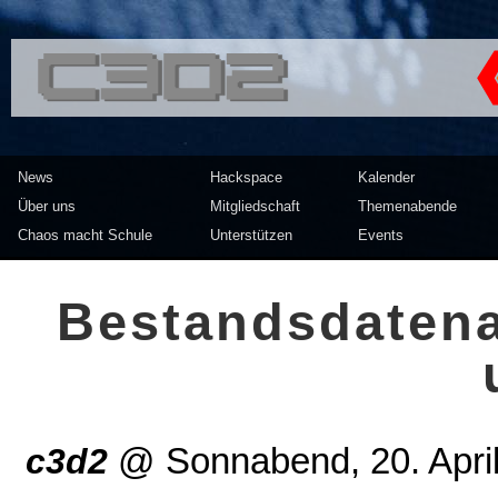
<<</>> Chaos Computer Clu
News
Hackspace
Kalender
Über uns
Mitgliedschaft
Themenabende
Chaos macht Schule
Unterstützen
Events
Bestandsdatena
c3d2
@
Sonnabend, 20. Apri