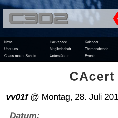
<<</>> Chaos Computer Clu
News
Hackspace
Kalender
Über uns
Mitgliedschaft
Themenabende
Chaos macht Schule
Unterstützen
Events
CAcert
vv01f
@
Montag, 28. Juli 20
Datum