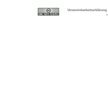
Unvereinbarkeitserklärung
b
Cover, Concealment, Ca