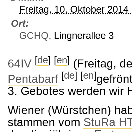
Freitag, 10. Oktober 2014
Ort
GCHQ
, Lingnerallee 3
[
de
]
[
en
]
64IV
(Freitag, de
[
de
]
[
en
]
Pentabarf
gefrön
3. Gebotes werden wir 
Wiener (Würstchen) habe
stammen vom
StuRa H