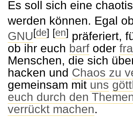
Es soll sich eine chaoti
werden können. Egal ob
[
de
]
[
en
]
GNU
präferiert, 
ob ihr euch
barf
oder
fr
Menschen, die sich übe
hacken und
Chaos zu ve
gemeinsam mit
uns
gött
euch durch den Themen
verrückt machen
.