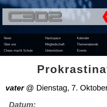
<<</>> Chaos Computer Clu
News
Hackspace
Kalender
Über uns
Mitgliedschaft
Themenabende
Chaos macht Schule
Unterstützen
Events
Pro­kras­ti­n
vater
@
Dienstag, 7. Oktobe
Datum