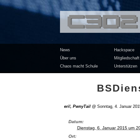
<<</>> Chaos Co
News
Hackspace
Über uns
Mitgliedschaft
Chaos macht Schule
Unterstützen
BSDiens
eri!, PwnyTail
@
Sonntag, 4. Januar 201
Datum
Dienstag, 6. Januar 2015 um 2
Ort