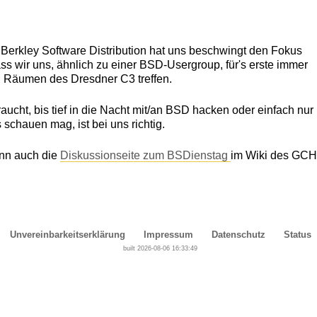
 Berkley Software Distribution hat uns beschwingt den Fokus
s wir uns, ähnlich zu einer BSD-Usergroup, für's erste immer
n Räumen des Dresdner C3 treffen.
aucht, bis tief in die Nacht mit/an BSD hacken oder einfach nur
 schauen mag, ist bei uns richtig.
nn auch die
Diskussionseite zum BSDienstag
im Wiki des GCH
Unvereinbarkeitserklärung
Impressum
Datenschutz
Status
built 2026-08-06 16:33:49
Cover, Concealment, Camouflage, Denial and Deception