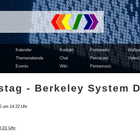
mputer Club Dresden | c3d2
Kalender
Kontakt
Pentaradio
Wallpa
Themenabende
Chat
Pentacast
Video/
Events
Wiki
Pentamusic
tag - Berkeley System 
5 um 14:22 Uhr
0:21 Uhr