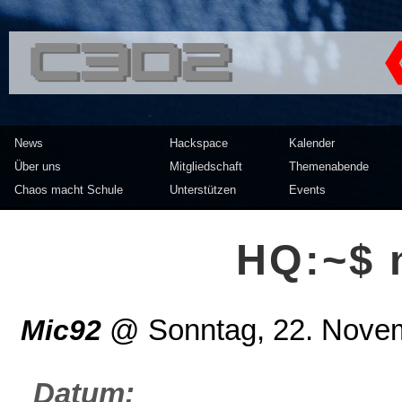
<<</>> Chaos Computer Clu
News
Hackspace
Kalender
Über uns
Mitgliedschaft
Themenabende
Chaos macht Schule
Unterstützen
Events
HQ:~$ 
Mic92
@
Sonntag, 22. Nove
Datum