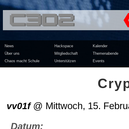
<<</>> Chaos Computer Clu
News
Hackspace
Kalender
Über uns
Mitgliedschaft
Themenabende
Chaos macht Schule
Unterstützen
Events
Cry
vv01f
@
Mittwoch, 15. Febr
Datum