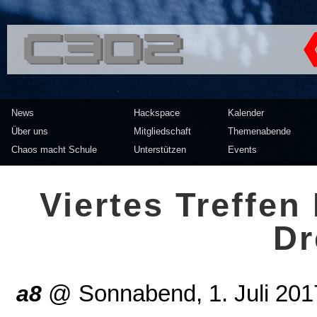
<<</>> Chaos Computer Clu
News
Hackspace
Kalender
Über uns
Mitgliedschaft
Themenabende
Chaos macht Schule
Unterstützen
Events
Viertes Treffe
Dr
a8
@
Sonnabend, 1. Juli 20