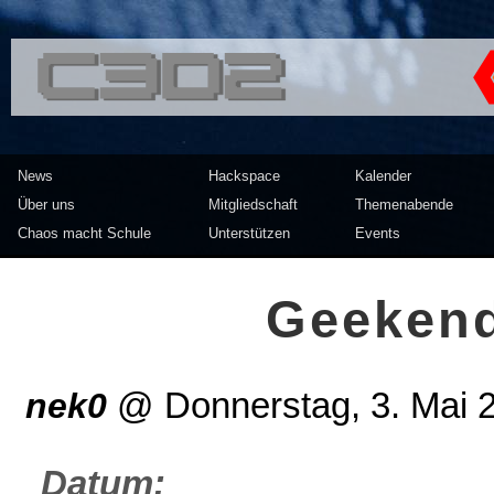
<<</>> Chaos Computer Clu
News
Hackspace
Kalender
Über uns
Mitgliedschaft
Themenabende
Chaos macht Schule
Unterstützen
Events
Geekend
nek0
@
Donnerstag, 3. Mai 
Datum