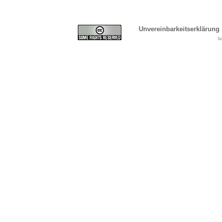
Unvereinbarkeitserklärung
b
Cover, Concealment, Ca