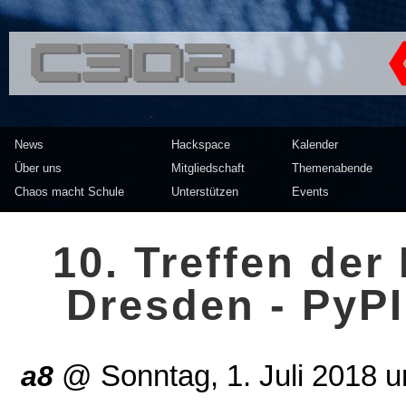
<<</>> Chaos Computer Clu
News
Hackspace
Kalender
Über uns
Mitgliedschaft
Themenabende
Chaos macht Schule
Unterstützen
Events
10. Treffen de
Dresden - PyP
a8
@
Sonntag, 1. Juli 2018 