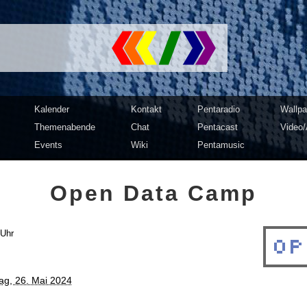
mputer Club Dresden | c3d2
Kalender
Kontakt
Pentaradio
Wallpa
Themenabende
Chat
Pentacast
Video/
Events
Wiki
Pentamusic
Open Data Camp
 Uhr
ag, 26. Mai 2024