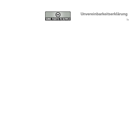
Unvereinbarkeitserklärung
b
Cover, Concealment, Ca