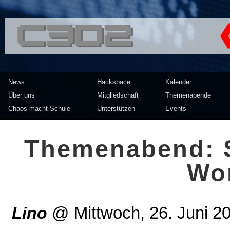
<<</>> Chaos Computer Clu
News
Hackspace
Kalender
Über uns
Mitgliedschaft
Themenabende
Chaos macht Schule
Unterstützen
Events
Themenabend: S
Wo
Lino
@
Mittwoch, 26. Juni 