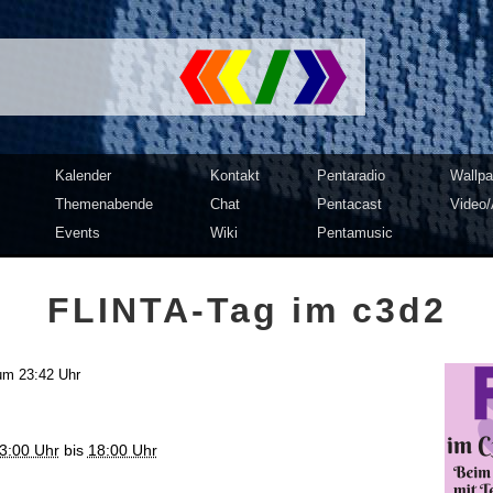
mputer Club Dresden | c3d2
Kalender
Kontakt
Pentaradio
Wallpa
Themenabende
Chat
Pentacast
Video/
Events
Wiki
Pentamusic
FLINTA-Tag im c3d2
um 23:42 Uhr
3:00 Uhr
bis
18:00 Uhr