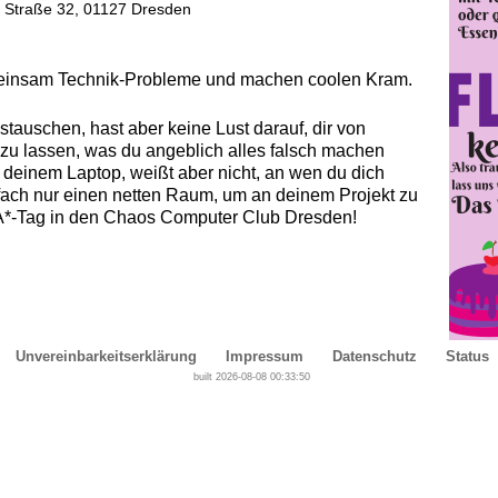
er Straße 32, 01127 Dresden
einsam Technik-Probleme und machen coolen Kram.
tauschen, hast aber keine Lust darauf, dir von
zu lassen, was du angeblich alles falsch machen
 deinem Laptop, weißt aber nicht, an wen du dich
fach nur einen netten Raum, um an deinem Projekt zu
*-Tag in den Chaos Computer Club Dresden!
Unvereinbarkeitserklärung
Impressum
Datenschutz
Status
built 2026-08-08 00:33:50
Cover, Concealment, Camouflage, Denial and Deception