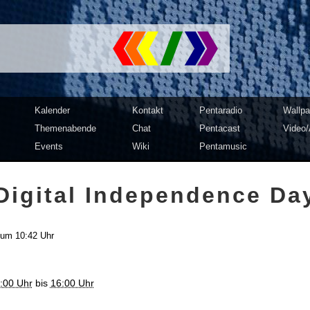
mputer Club Dresden | c3d2
Kalender
Kontakt
Pentaradio
Wallpa
Themenabende
Chat
Pentacast
Video/
Events
Wiki
Pentamusic
Di­gi­tal In­de­pend­ence Da
um 10:42 Uhr
:00 Uhr
bis
16:00 Uhr