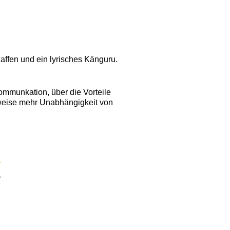
ffen und ein lyrisches Känguru.
ommunkation, über die Vorteile
ttweise mehr Unabhängigkeit von
7
r