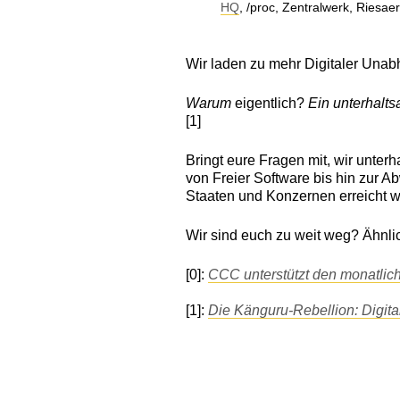
HQ
, /proc, Zentralwerk, Riesa
Wir laden zu mehr Digitaler Unabh
Warum
eigentlich?
Ein unterhalt
[1]
Bringt eure Fragen mit, wir unter
von Freier Software bis hin zur 
Staaten und Konzernen erreicht 
Wir sind euch zu weit weg? Ähnli
[0]:
CCC unterstützt den monatlic
[1]:
Die Känguru-Rebellion: Digit