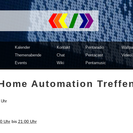
mputer Club Dresden | c3d2
Kalender
Kontakt
Pentaradio
Wallpa
Themenabende
Chat
Pentacast
Video/
Events
Wiki
Pentamusic
Home Automation Treffe
 Uhr
00 Uhr
bis
21:00 Uhr