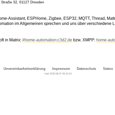
er Straße 32, 01127 Dresden
Home-Assistant, ESPHome, Zigbee, ESP32, MQTT, Thread, Matter
omation im Allgemeinen sprechen und uns über verschiedene 
ft in Matrix:
#home-automation:c3d2.de
bzw. XMPP:
home-aut
Unvereinbarkeitserklärung
Impressum
Datenschutz
Status
built 2026-08-07 00:33:43
Cover, Concealment, Camouflage, Denial and Deception