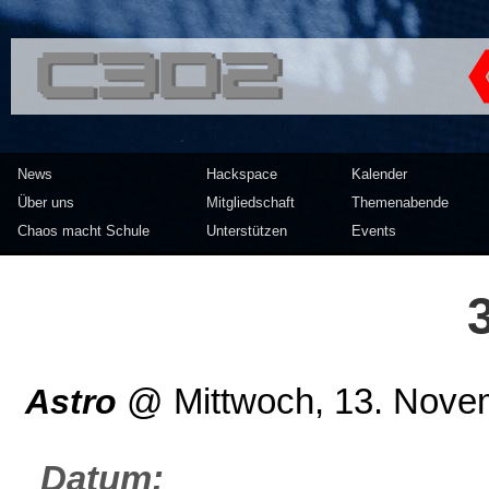
<<</>> Chaos Computer Clu
News
Hackspace
Kalender
Über uns
Mitgliedschaft
Themenabende
Chaos macht Schule
Unterstützen
Events
Astro
@
Mittwoch, 13. Nove
Datum