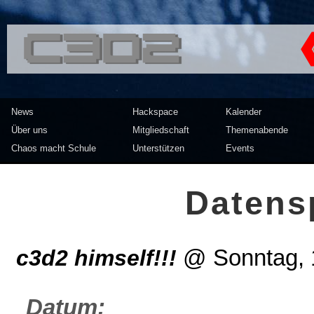
<<</>> Chaos Computer Clu
News
Hackspace
Kalender
Über uns
Mitgliedschaft
Themenabende
Chaos macht Schule
Unterstützen
Events
Datens
c3d2 himself!!!
@
Sonntag,
Datum