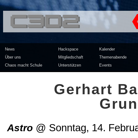
<<</>> Chaos Computer Clu
News
Hackspace
Kalender
Über uns
Mitgliedschaft
Themenabende
Chaos macht Schule
Unterstützen
Events
Gerhart Ba
Grun
Astro
@
Sonntag, 14. Febru