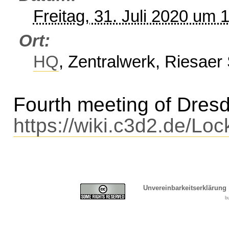
Freitag, 31. Juli 2020 um 
Ort
HQ
, Zentralwerk, Riesaer
Fourth meeting of Dresd
https://wiki.c3d2.de/Loc
Unvereinbarkeitserklärung
b
Cover, Concealment, Ca