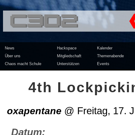
<<</>> Chaos Computer Clu
News
Hackspace
Kalender
Über uns
Mitgliedschaft
Themenabende
Chaos macht Schule
Unterstützen
Events
4th Lockpicki
oxapentane
@
Freitag, 17. 
Datum