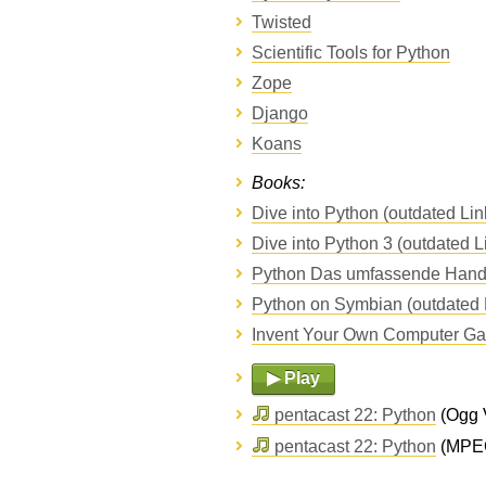
Twisted
Scientific Tools for Python
Zope
Django
Koans
Books:
Dive into Python (outdated Lin
Dive into Python 3 (outdated L
Python Das umfassende Handb
Python on Symbian (outdated L
Invent Your Own Computer Ga
▶ Play
pentacast 22: Python
(Ogg V
pentacast 22: Python
(MPEG