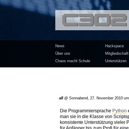
<<</>> Chaos Co
News
Hackspace
Über uns
Mitgliedschaft
Chaos macht Schule
Unterstützen
a8
@
Sonnabend, 27. November 2010 um
Die Programmiersprache
Python
e
man sie in die Klasse von Scripts
konsistente Unterstützung vieler
für Anfänger bis zum Profi für ei