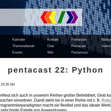
mputer Club Dresden | c3d2
Kalender
Kontakt
Pentaradio
Wallpa
Themenabende
Chat
Pentacast
Video/
Events
Wiki
Pentamusic
pentacast 22: Python
 23:20 Uhr
rfreut sich auch in unserern Reihen großer Beliebtheit. Grob k
prachen einordnen. Damit steht sie in einer Reihe mit z. B.
Ruby
 Programmierparadigmen macht sie flexibel und das ideale Wer
ne sehr breite Palette von Anwendungen.