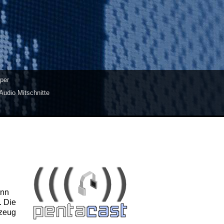
per
Audio Mitschnitte
ann
. Die
kzeug