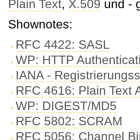
Plain Text
,
X.509
und - g
Shownotes:
RFC 4422: SASL
WP: HTTP Authenticat
IANA - Registrierungs
RFC 4616: Plain Text A
WP: DIGEST/MD5
RFC 5802: SCRAM
RFC 5056: Channel Bi