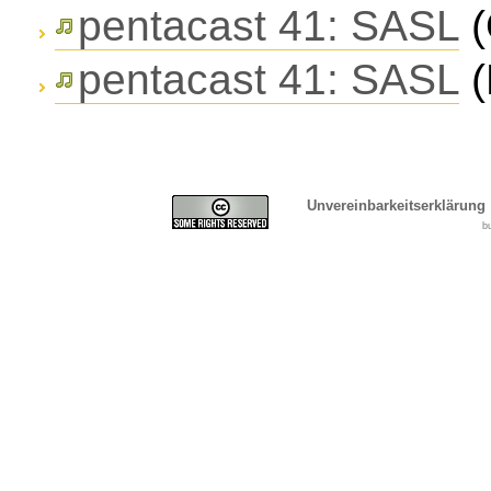
pentacast 41: SASL
(
pentacast 41: SASL
(
Unvereinbarkeitserklärung
b
Cover, Concealment, Ca