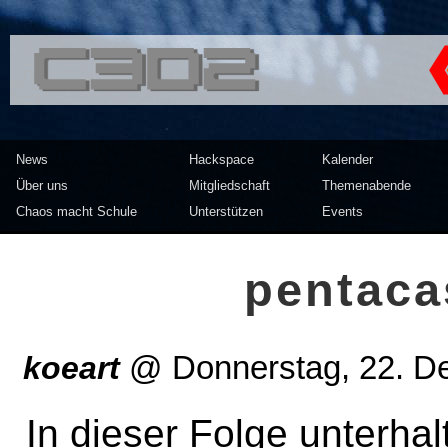
<<</>> Chaos Computer Clu
News
Hackspace
Kalender
Über uns
Mitgliedschaft
Themenabende
Chaos macht Schule
Unterstützen
Events
pentaca
koeart
@
Donnerstag, 22. D
In dieser Folge unterhal