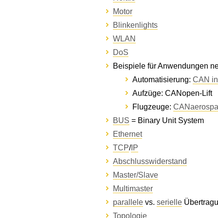
Motor
Blinkenlights
WLAN
DoS
Beispiele für Anwendungen ne
Automatisierung:
CAN in
Aufzüge: CANopen-Lift
Flugzeuge:
CANaerospa
BUS
= Binary Unit System
Ethernet
TCP
/
IP
Abschlusswiderstand
Master/Slave
Multimaster
parallele
vs.
serielle
Übertrag
Topologie