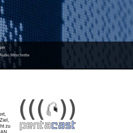
per
Audio Mitschnitte
rt,
Ziel,
ht zu
 CAN