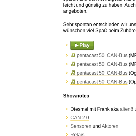
leicht und günstig zu haben. Auch
angeboten.
Sehr spontan entschieden wir un
wünschen viel Spaß beim Zuhören u
▶ Play
pentacast 50: CAN-Bus
(MP
pentacast 50: CAN-Bus
(MP
pentacast 50: CAN-Bus
(Og
pentacast 50: CAN-Bus
(Op
Shownotes
Diesmal mit Frank aka
alien8
u
CAN 2.0
Sensoren
und
Aktoren
Relais