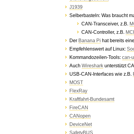
J1939
Selberbasteln: Was braucht m
CAN-Transceiver, z.B.
M
CAN-Controller, z.B.
MC
Der
Banana Pi
hat bereits ein
Empfehlenswert auf Linux:
So
Kommandozeilen-Tools:
can-ut
Auch
Wireshark
unterstützt C
USB-CAN-Interfaces wie z.B.
MOST
FlexRay
Kraftfahrt-Bundesamt
FireCAN
CANopen
DeviceNet
SafetyBUS