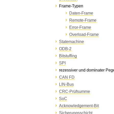
Frame-Typen
Daten-Frame
Remote-Frame
Error-Frame
Overload-Frame
Statemachine
ODB-2
Bitstuffing
SPI
rezessiver und dominater Peg
CAN FD
LIN-Bus
CRC-Prüfsumme
SoC
Acknowledgement-Bit
Sicherungsschicht