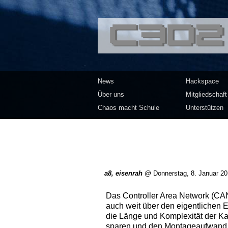
<<</>> Chaos Co
News
Hackspace
Über uns
Mitgliedschaft
Chaos macht Schule
Unterstützen
a8, eisenrah
@
Donnerstag, 8. Januar 2
Das Controller Area Network (CAN)
auch weit über den eigentlichen E
die Länge und Komplexität der K
sparen und den Montageaufwand zu