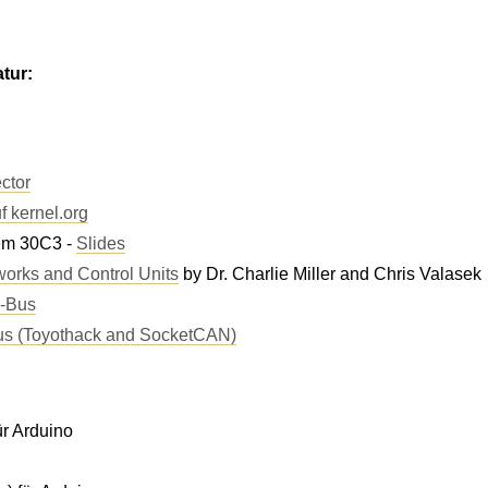
tur:
ctor
 kernel.org
dem 30C3 -
Slides
works and Control Units
by Dr. Charlie Miller and Chris Valasek
N-Bus
bus (Toyothack and SocketCAN)
ür Arduino