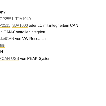
an?
CP2551
,
TJA1040
P2515
,
SJA1000
oder µC mit integriertem CAN
en CAN-Controller integriert.
cketCAN
von VW Research
ils
AN.
PCAN-USB
von PEAK-System