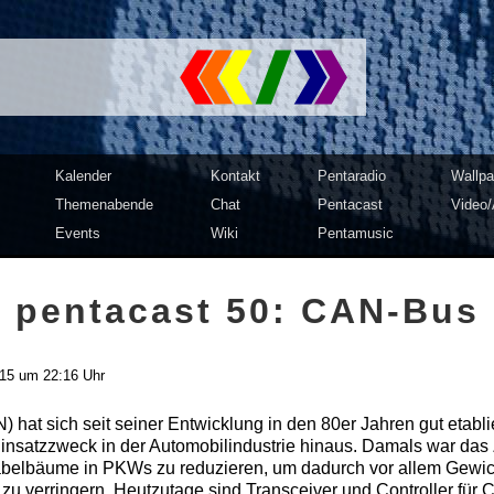
mputer Club Dresden | c3d2
Kalender
Kontakt
Pentaradio
Wallpa
Themenabende
Chat
Pentacast
Video/
Events
Wiki
Pentamusic
pentacast 50: CAN-Bus
015 um 22:16 Uhr
 hat sich seit seiner Entwicklung in den 80er Jahren gut etablie
insatzzweck in der Automobilindustrie hinaus. Damals war das 
abelbäume in PKWs zu reduzieren, um dadurch vor allem Gewic
 verringern. Heutzutage sind Transceiver und Controller für