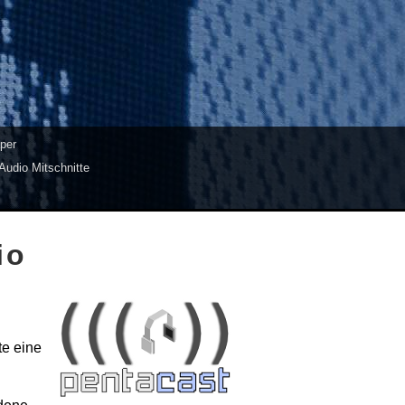
per
Audio Mitschnitte
io
te eine