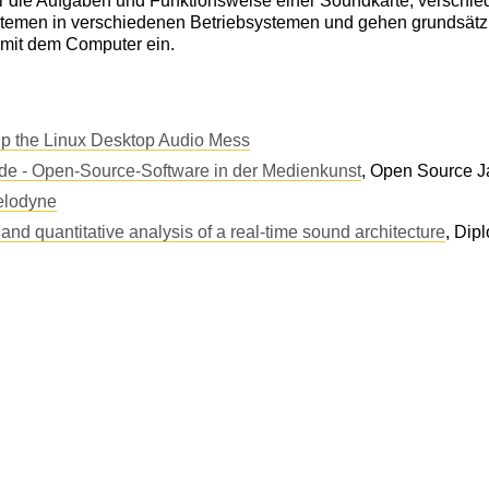
r die Aufgaben und Funktionsweise einer Soundkarte, verschi
temen in verschiedenen Betriebsystemen und gehen grundsätz
it dem Computer ein.
up the Linux Desktop Audio Mess
ode - Open-Source-Software in der Medienkunst
, Open Source 
elodyne
and quantitative analysis of a real-time sound architecture
, Dip