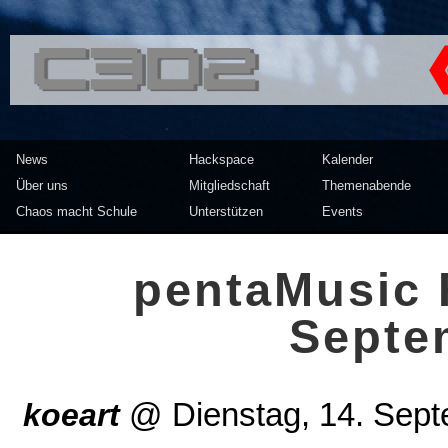
<<</>> Chaos Computer Clu
News
Hackspace
Kalender
Über uns
Mitgliedschaft
Themenabende
Chaos macht Schule
Unterstützen
Events
pentaMusic 
Septe
koeart
@
Dienstag, 14. Sep