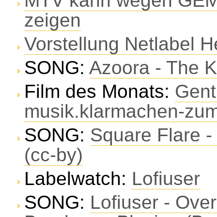
MTV kann wegen GEMA
zeigen
Vorstellung Netlabel 
SONG:
Azoora - The K
Film des Monats:
Gentr
musik.klarmachen-zum
SONG:
Square Flare -
(cc-by)
Labelwatch:
Lofiuser
SONG:
Lofiuser - Ove