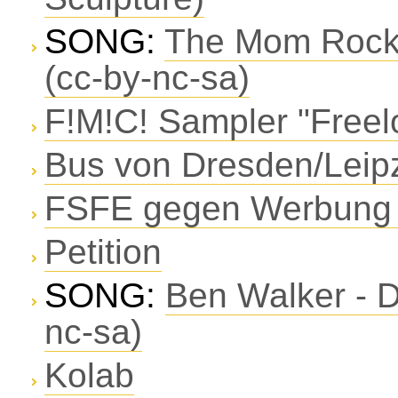
SONG:
The Mom Rocket
(cc-by-nc-sa)
F!M!C! Sampler "Freelo
Bus von Dresden/Leipz
FSFE gegen Werbung f
Petition
SONG:
Ben Walker - D
nc-sa)
Kolab