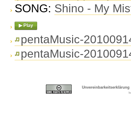
SONG:
Shino - My Mis
▶ Play
pentaMusic-2010091
pentaMusic-2010091
Unvereinbarkeitserklärung
b
Cover, Concealment, Ca