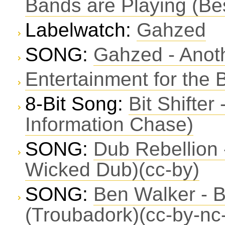
Bands are Playing (Bes
Labelwatch:
Gahzed
SONG:
Gahzed - Anothe
Entertainment for the 
8-Bit Song:
Bit Shifte
Information Chase)
SONG:
Dub Rebellion 
Wicked Dub)(cc-by)
SONG:
Ben Walker - B
(Troubadork)(cc-by-nc