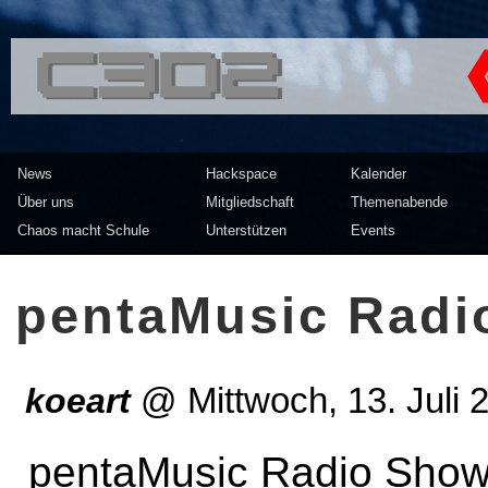
<<</>> Chaos Computer Clu
News
Hackspace
Kalender
Über uns
Mitgliedschaft
Themenabende
Chaos macht Schule
Unterstützen
Events
pentaMusic Radio
koeart
@
Mittwoch, 13. Juli
pentaMusic Radio Show: