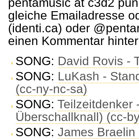
pentamusic at c3d2 pun
gleiche Emailadresse 
(identi.ca) oder @pentar
einen Kommentar hinter
SONG:
David Rovis -
SONG:
LuKash - Stand
(cc-ny-nc-sa)
SONG:
Teilzeitdenker
Überschallknall) (cc-b
SONG:
James Braelin 