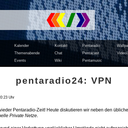
mputer Club Dresden | c3d2
Kalender
Kontakt
Pentaradio
Wallpa
Themenabende
Chat
Pentacast
Video/
Events
Wiki
Pentamusic
pentaradio24: VPN
20:23 Uhr
 wieder Pentaradio-Zeit! Heute diskutieren wir neben den üblich
uelle Private Netze
.