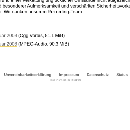
und einer Verkettung unglücklicher Umstände nicht aufgezeic
d besonderer Aufmerksamkeit und verschärften Sicherheitsvork
r. Wir danken unserem Recording-Team.
uar 2008
(Ogg Vorbis, 81.1 MiB)
uar 2008
(MPEG-Audio, 90.3 MiB)
Unvereinbarkeitserklärung
Impressum
Datenschutz
Status
built 2026-08-08 16:34:09
Cover, Concealment, Camouflage, Denial and Deception