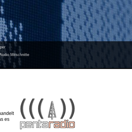
per
Audio Mitschnitte
handelt
as es