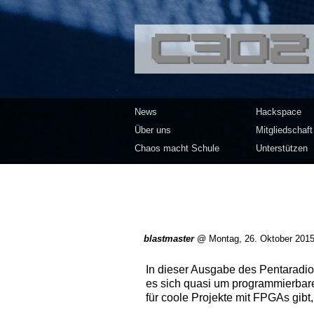
<<</>> Chaos Co
News
Hackspace
Über uns
Mitgliedschaft
Chaos macht Schule
Unterstützen
blastmaster
@
Montag, 26. Oktober 201
In dieser Ausgabe des Pentaradi
es sich quasi um programmierbare
für coole Projekte mit FPGAs gibt,