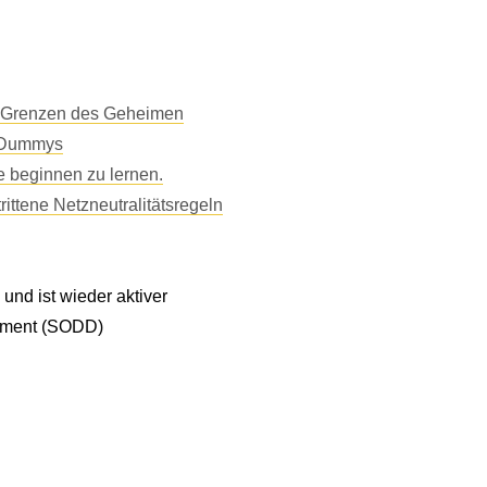
e Grenzen des Geheimen
r Dummys
e beginnen zu lernen.
ittene Netzneutralitätsregeln
 und ist wieder aktiver
pment (SODD)