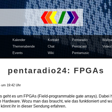
mputer Club Dresden | c3d2
Kalender
Kontakt
Pentaradio
Wallpa
Themenabende
Chat
Pentacast
Video/
Events
Wiki
Pentamusic
pentaradio24: FPGAs
5 um 19:42 Uhr
os geht es um FPGAs (Field-programmable gate arrays). Dabei 
 Hardware. Wozu man das braucht, wie das funktioniert und w
 könnt ihr in dieser Sendung erfahren.