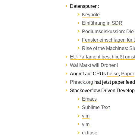
Datenspuren:
Keynote
Einführung in SDR
Podiumsdiskussion: Di
Fenster einschlagen fü
Rise of the Machines: Si
EU-Parlament beschließt umstr
Wal Markt will Dronen!
Angriff auf CPUs
heise
,
Paper
Phrack.org
hat jetzt paper feed
Stackoverflow Driven Develo
Emacs
Sublime Text
vim
vim
eclipse