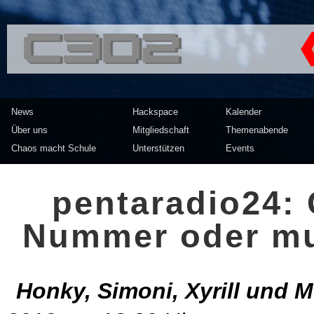
<<</>> Chaos Computer Clu
News
Hackspace
Kalender
Über uns
Mitgliedschaft
Themenabende
Chaos macht Schule
Unterstützen
Events
pentaradio24: 
Nummer oder mu
Honky, Simoni, Xyrill und M