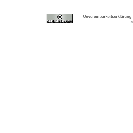
Unvereinbarkeitserklärung
b
Cover, Concealment, Ca