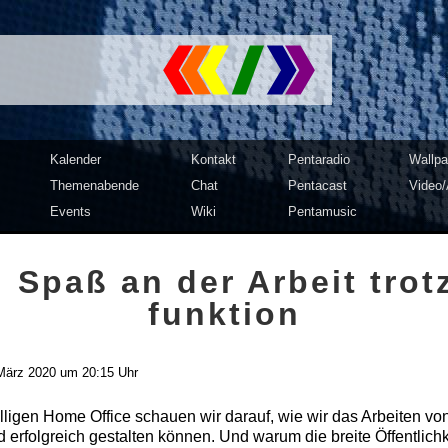
mputer Club Dresden | c3d2
Kalender
Kontakt
Pentaradio
Wallpa
Themenabende
Chat
Pentacast
Video/
Events
Wiki
Pentamusic
 Spaß an der Arbeit trot
funktion
März 2020 um 20:15 Uhr
illigen Home Office schauen wir darauf, wie wir das Arbeiten vo
rfolgreich gestalten können. Und warum die breite Öffentlichk