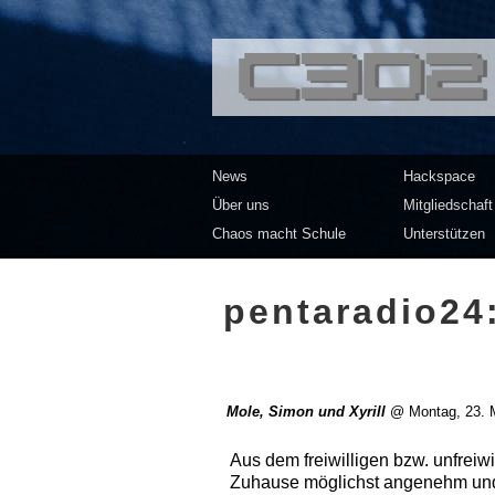
<<</>> Chaos Co
News
Hackspace
Über uns
Mitgliedschaft
Chaos macht Schule
Unterstützen
pentaradio24:
Mole, Simon und Xyrill
@
Montag, 23. 
Aus dem freiwilligen bzw. unfreiw
Zuhause möglichst angenehm und e