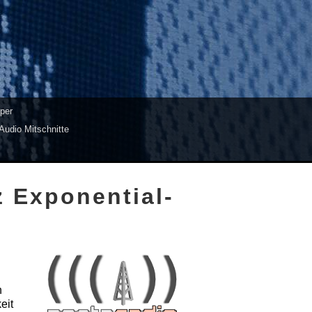
per
Audio Mitschnitte
z Exponential­
n
eit