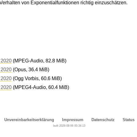
Verhalten von Exponentialfunktionen richtig einzuschätzen.
 2020
(MPEG-Audio, 82.8 MiB)
 2020
(Opus, 36.4 MiB)
 2020
(Ogg Vorbis, 60.6 MiB)
 2020
(MPEG4-Audio, 60.4 MiB)
Unvereinbarkeitserklärung
Impressum
Datenschutz
Status
built 2026-08-06 00:34:13
Cover, Concealment, Camouflage, Denial and Deception