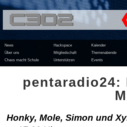
<<</>> Chaos Computer Clu
News
Hackspace
Kalender
Über uns
Mitgliedschaft
Themenabende
Chaos macht Schule
Unterstützen
Events
pentaradio24:
M
Honky, Mole, Simon und Xyr