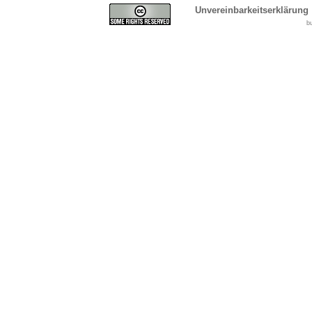
Unvereinbarkeitserklärung
b
Cover, Concealment, Ca