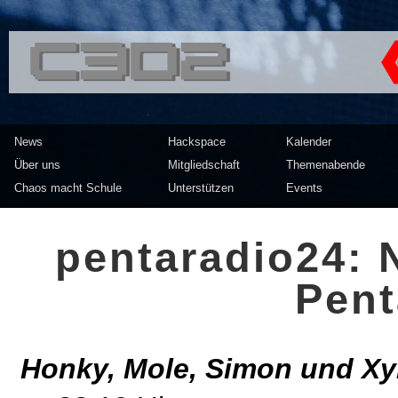
<<</>> Chaos Computer Clu
News
Hackspace
Kalender
Über uns
Mitgliedschaft
Themenabende
Chaos macht Schule
Unterstützen
Events
pentaradio24: 
Pent
Honky, Mole, Simon und Xyr