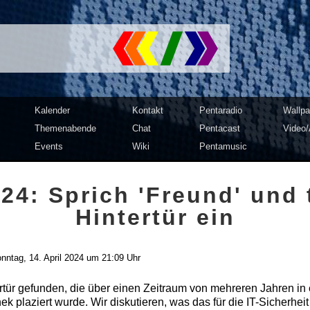
mputer Club Dresden | c3d2
Kalender
Kontakt
Pentaradio
Wallpa
Themenabende
Chat
Pentacast
Video/
Events
Wiki
Pentamusic
24: Sprich 'Freund' und t
Hintertür ein
nntag, 14. April 2024 um 21:09 Uhr
rtür gefunden, die über einen Zeitraum von mehreren Jahren in 
k plaziert wurde. Wir diskutieren, was das für die IT-Sicherhei