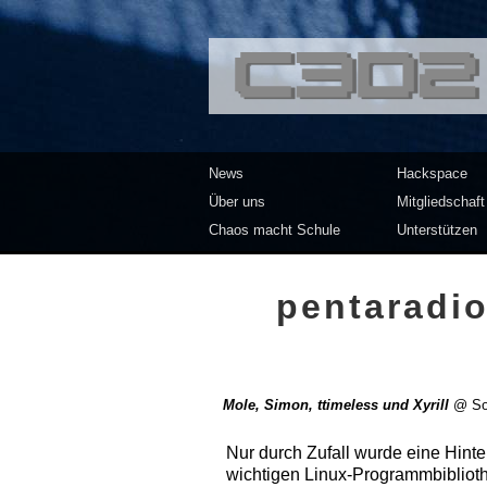
<<</>> Chaos Co
News
Hackspace
Über uns
Mitgliedschaft
Chaos macht Schule
Unterstützen
pentaradio
Mole, Simon, ttimeless und Xyrill
@
So
Nur durch Zufall wurde eine Hinte
wichtigen Linux-Programmbibliothe