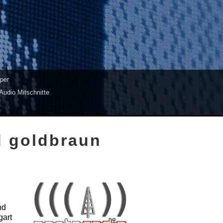
per
Audio Mitschnitte
d goldbraun
nd
gart