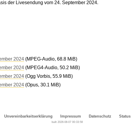
sis der Livesendung vom 24. September 2024.
tember 2024
(MPEG-Audio, 68.8 MiB)
tember 2024
(MPEG4-Audio, 50.2 MiB)
tember 2024
(Ogg Vorbis, 55.9 MiB)
tember 2024
(Opus, 30.1 MiB)
Unvereinbarkeitserklärung
Impressum
Datenschutz
Status
built 2026-08-07 00:33:58
Cover, Concealment, Camouflage, Denial and Deception