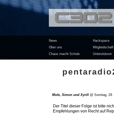
<<</>> Chaos Co
News
Hackspace
Über uns
Mitgliedschaft
Chaos macht Schule
Unterstützen
pentaradio
Mole, Simon und Xyrill
@
Sonntag, 29.
Der Titel dieser Folge ist bitte 
Empfehlungen von Recht auf Repar