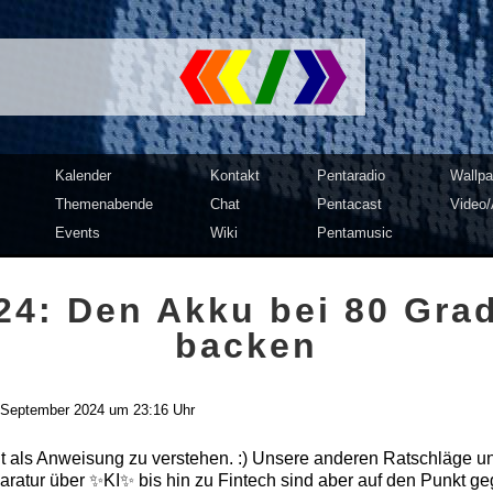
mputer Club Dresden | c3d2
Kalender
Kontakt
Pentaradio
Wallpa
Themenabende
Chat
Pentacast
Video/
Events
Wiki
Pentamusic
24: Den Akku bei 80 Gra
backen
 September 2024 um 23:16 Uhr
nicht als Anweisung zu verstehen. :) Unsere anderen Ratschläge u
atur über ✨KI✨ bis hin zu Fintech sind aber auf den Punkt ge