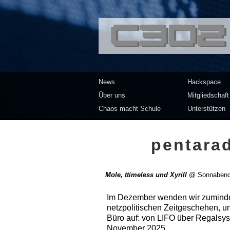
<<</>> Chaos Co
News
Hackspace
Über uns
Mitgliedschaft
Chaos macht Schule
Unterstützen
pentara
Mole, ttimeless und Xyrill
@
Sonnabend
Im Dezember wenden wir zumindes
netzpolitischen Zeitgeschehen, u
Büro auf: von LIFO über Regalsys
November 2025.