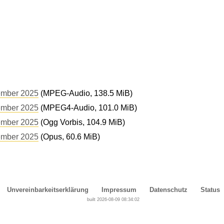
ember 2025
(MPEG-Audio, 138.5 MiB)
ember 2025
(MPEG4-Audio, 101.0 MiB)
ember 2025
(Ogg Vorbis, 104.9 MiB)
ember 2025
(Opus, 60.6 MiB)
Unvereinbarkeitserklärung
Impressum
Datenschutz
Status
built 2026-08-09 08:34:02
Cover, Concealment, Camouflage, Denial and Deception