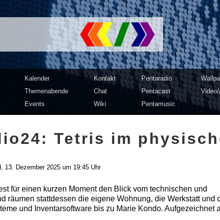
mputer Club Dresden | c3d2
Kalender
Kontakt
Pentaradio
Wallpa
Themenabende
Chat
Pentacast
Video/
Events
Wiki
Pentamusic
dio24: Tetris im physisc
, 13. Dezember 2025 um 19:45 Uhr
t für einen kurzen Moment den Blick vom technischen und
nd räumen stattdessen die eigene Wohnung, die Werkstatt und 
teme und Inventarsoftware bis zu Marie Kondo. Aufgezeichnet 