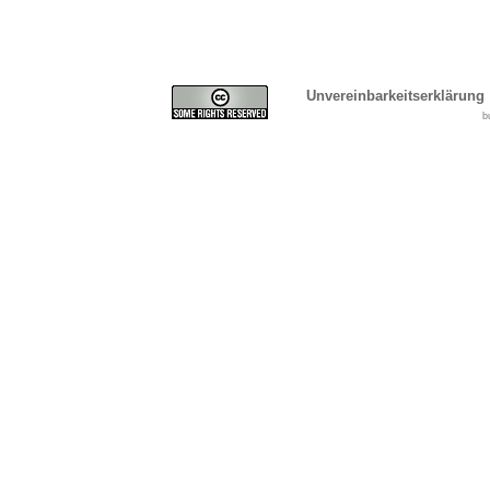
Unvereinbarkeitserklärung
b
Cover, Concealment, Ca