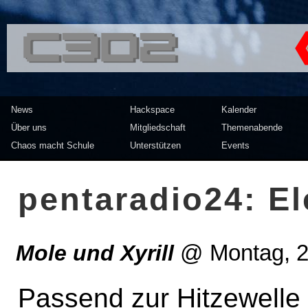
<<</>> Chaos Computer Clu
News
Hackspace
Kalender
Über uns
Mitgliedschaft
Themenabende
Chaos macht Schule
Unterstützen
Events
pentaradio24: E
Mole und Xyrill
@
Montag, 2
Passend zur Hitzewelle 