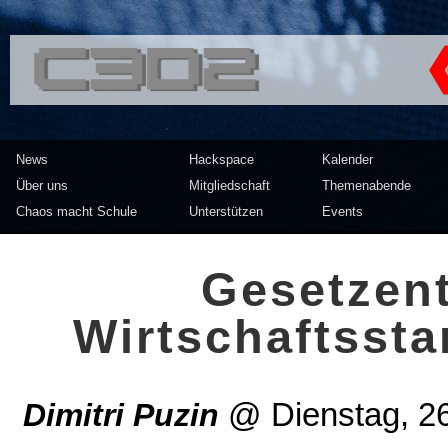
<<</>> Chaos Computer Clu
News
Hackspace
Kalender
Über uns
Mitgliedschaft
Themenabende
Chaos macht Schule
Unterstützen
Events
Gesetzen
Wirtschaftsst
Dimitri Puzin
@
Dienstag, 2