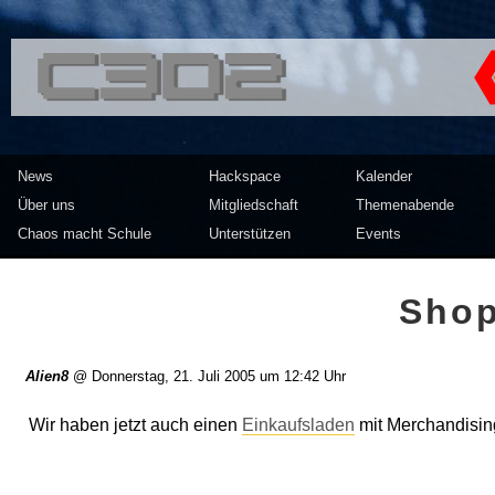
<<</>> Chaos Computer Clu
News
Hackspace
Kalender
Über uns
Mitgliedschaft
Themenabende
Chaos macht Schule
Unterstützen
Events
Shop
Alien8
@
Donnerstag, 21. Juli 2005 um 12:42 Uhr
Wir haben jetzt auch einen
Einkaufsladen
mit Merchandising