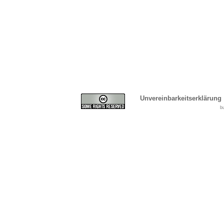
Unvereinbarkeitserklärung
b
Cover, Concealme