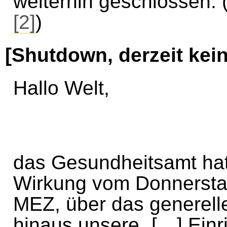
weiterhin geschlossen. 
[2]
)
[Shutdown, derzeit ke
Hallo Welt,
das Gesundheitsamt hat 
Wirkung vom Donnersta
MEZ, über das generel
hinaus unsere „[…] Ein