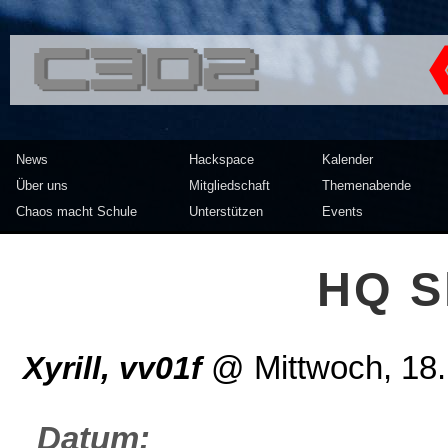
<<</>> Chaos Computer Clu
News
Hackspace
Kalender
Über uns
Mitgliedschaft
Themenabende
Chaos macht Schule
Unterstützen
Events
HQ S
Xyrill, vv01f
@
Mittwoch, 18
Datum