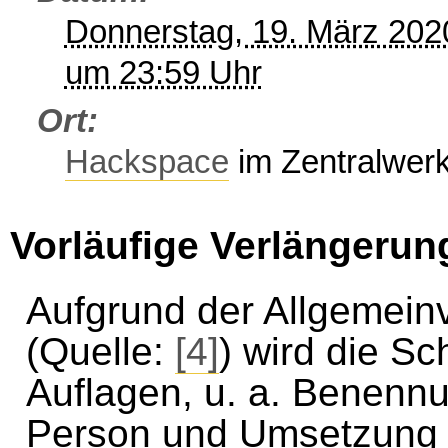
Donnerstag, 19. März 202
um 23:59 Uhr
Ort
Hackspace
im Zentralwer
Vorläufige Verlängerung
Aufgrund der Allgemei
(Quelle:
[4]
) wird die Sc
Auflagen, u. a. Benennu
Person und Umsetzung 