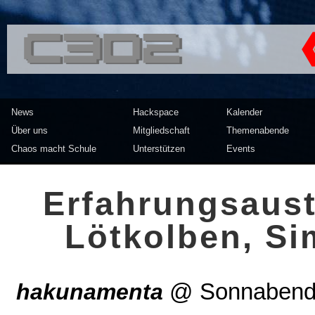
<<</>> Chaos Computer Clu
News
Hackspace
Kalender
Über uns
Mitgliedschaft
Themenabende
Chaos macht Schule
Unterstützen
Events
Er­fah­rung­s­aus­
Löt­kol­ben, Si­
hakunamenta
@
Sonnabend,