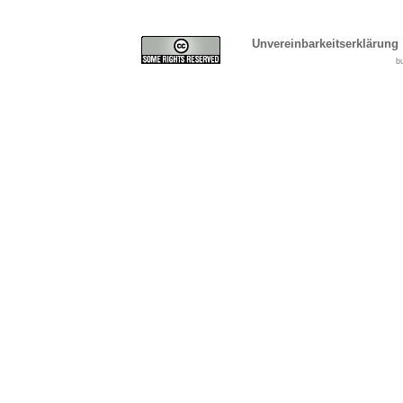
Unvereinbarkeitserklärung
b
Cover, Concealment, Ca