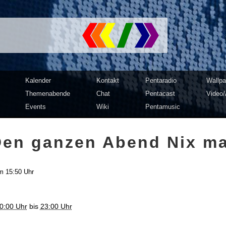
mputer Club Dresden | c3d2
Kalender
Kontakt
Pentaradio
Wallpa
Themenabende
Chat
Pentacast
Video/
Events
Wiki
Pentamusic
Den ganzen Abend Nix m
m 15:50 Uhr
20:00 Uhr
bis
23:00 Uhr