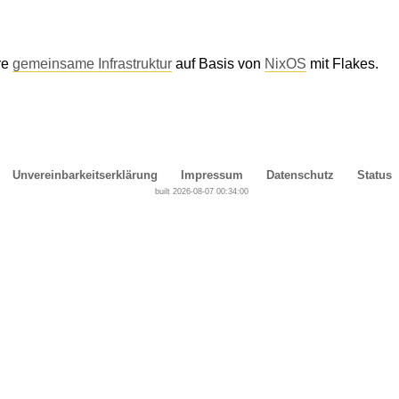
re
gemeinsame Infrastruktur
auf Basis von
NixOS
mit Flakes.
Unvereinbarkeitserklärung
Impressum
Datenschutz
Status
built 2026-08-07 00:34:00
Cover, Concealment, Camouflage, Denial and Deception