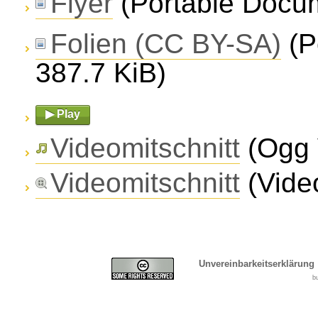
Flyer
(Portable Docum
Folien (CC BY-SA)
(P
387.7 KiB)
▶ Play
Videomitschnitt
(Ogg 
Videomitschnitt
(Vide
Unvereinbarkeitserklärung
b
Cover, Concealment, Ca