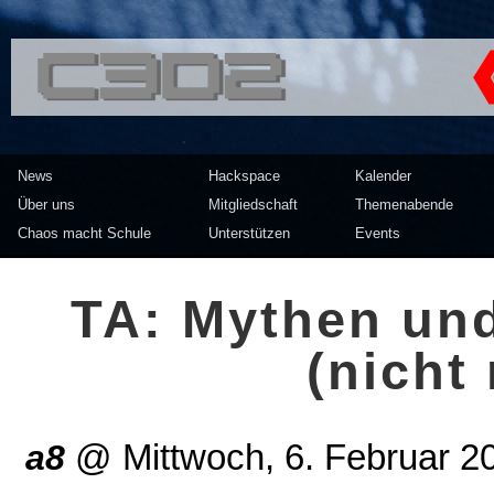
<<</>> Chaos Computer Clu
News
Hackspace
Kalender
Über uns
Mitgliedschaft
Themenabende
Chaos macht Schule
Unterstützen
Events
TA: Mythen und
(nicht
a8
@
Mittwoch, 6. Februar 