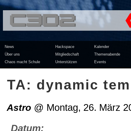
<<</>> Chaos Computer Clu
News
Hackspace
Kalender
Über uns
Mitgliedschaft
Themenabende
Chaos macht Schule
Unterstützen
Events
TA: dynamic tem
Astro
@
Montag, 26. März 2
Datum