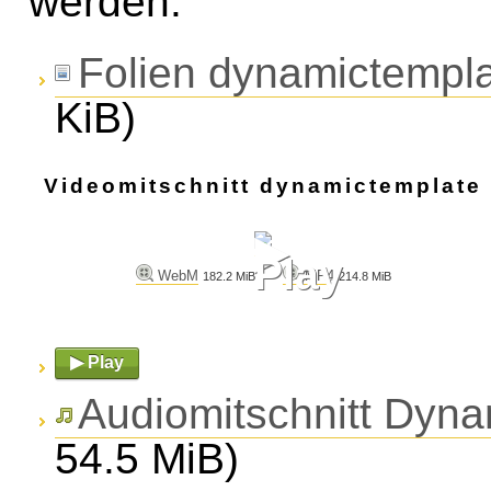
werden.
Folien dynamictempl
KiB)
Videomitschnitt dynamictemplate
▶
Play
WebM
MP4
182.2 MiB
214.8 MiB
▶ Play
Audiomitschnitt Dyna
54.5 MiB)