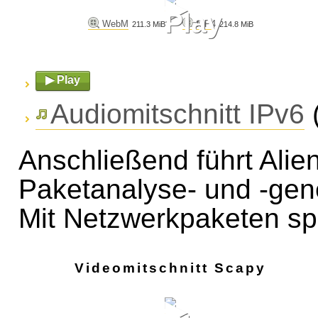
▶
Play
WebM
MP4
211.3 MiB
214.8 MiB
▶ Play
Audiomitschnitt IPv6
(
Anschließend führt Ali
Paketanalyse- und -gene
Mit Netzwerkpaketen sp
Videomitschnitt Scapy
▶