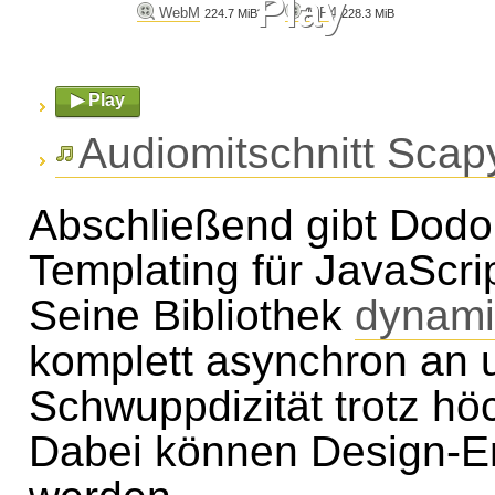
Play
WebM
MP4
224.7 MiB
228.3 MiB
▶ Play
Audiomitschnitt Scap
Abschließend gibt Dodo
Templating für JavaScr
Seine Bibliothek
dynami
komplett asynchron an u
Schwuppdizität trotz höc
Dabei können Design-En