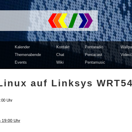
mputer Club Dresden | c3d2
Kalender
Kontakt
Pentaradio
Wallpa
Themenabende
Chat
Pentacast
Video/
Events
Wiki
Pentamusic
Linux auf Linksys WRT5
:00 Uhr
 19:00 Uhr