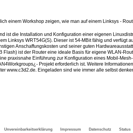
ch einem Workshop zeigen, wie man auf einem Linksys - Router 
st die Installation und Konfiguration einer eigenen Linuxdist
em Linksys WRT54G(S). Dieser ist 54-MBit fähig und verfügt 
günstigen Anschaffungskosten und seiner guten Hardwareaussta
 Flash) ist der Router eine ideale Basis für eigene WLAN-Rout
 praxisnahe Einführung zur Konfiguration eines Mobil-Mesh-K
4Workgroups¿- Projekt erforderlich ist. Weitere Informatio
nter www.c3d2.de. Eingeladen sind wie immer alle selbst den
Unvereinbarkeitserklärung
Impressum
Datenschutz
Status