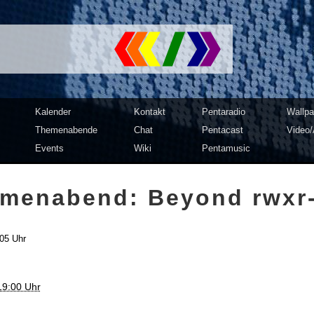
mputer Club Dresden | c3d2
Kalender
Kontakt
Pentaradio
Wallpa
Themenabende
Chat
Pentacast
Video/
Events
Wiki
Pentamusic
menabend: Beyond rwxr-
:05 Uhr
19:00 Uhr